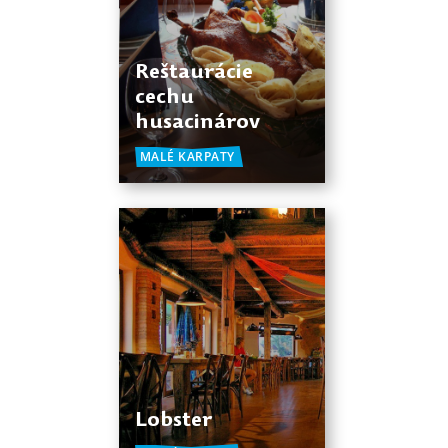
Reštaurácie
cechu
husacinárov
MALÉ KARPATY
Lobster