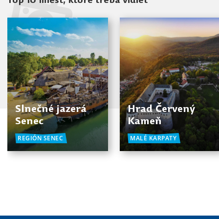
Top 10 miest, ktoré treba vidieť
Slnečné jazerá
Hrad Červený
Senec
Kameň
REGIÓN SENEC
MALÉ KARPATY