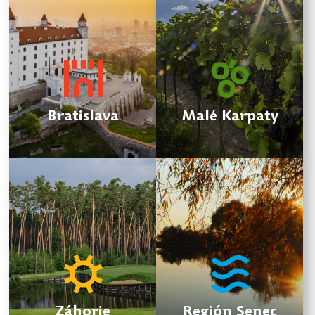
Bratislava
Malé Karpaty
Záhorie
Región Senec