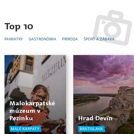
Top 10
PAMIATKY
GASTRONÓMIA
PRÍRODA
ŠPORT A ZÁBAVA
Malokarpatské
múzeum v
Pezinku
Hrad Devín
MALÉ KARPATY
BRATISLAVA