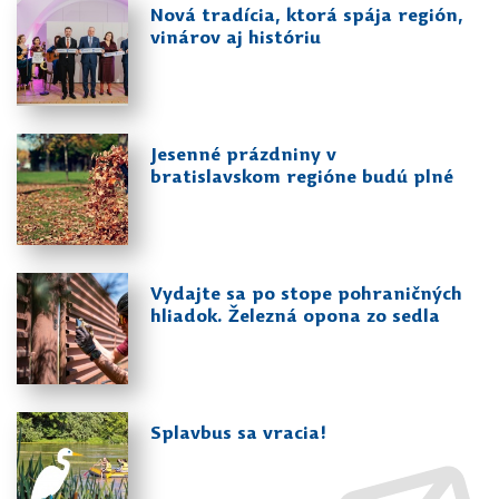
Nová tradícia, ktorá spája región,
vinárov aj históriu
Jesenné prázdniny v
bratislavskom regióne budú plné
zážitkov
Vydajte sa po stope pohraničných
hliadok. Železná opona zo sedla
bicykla 2025 vás zavedie do
Petržalky
Splavbus sa vracia!