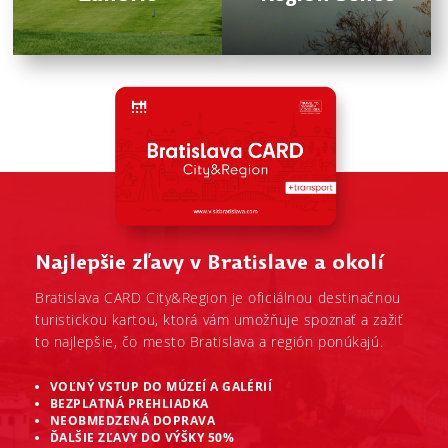
Najlepšie zľavy v Bratislave a okolí
Bratislava CARD City&Region je oficiálnou destinačnou
turistickou kartou, ktorá vám umožňuje spoznať a zažiť
to najlepšie, čo mesto Bratislava a región ponúkajú.
VOĽNÝ VSTUP DO MÚZEÍ A GALÉRIÍ
BEZPLATNÁ PREHLIADKA
NEOBMEDZENÁ DOPRAVA
ĎALŠIE ZĽAVY DO VÝŠKY 50%