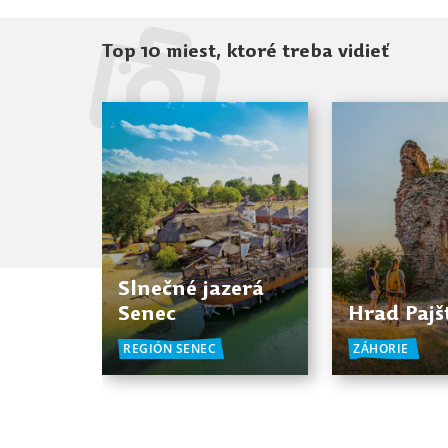
Top 10 miest, ktoré treba vidieť
Slnečné jazerá
Senec
Hrad Paj
REGIÓN SENEC
ZÁHORIE