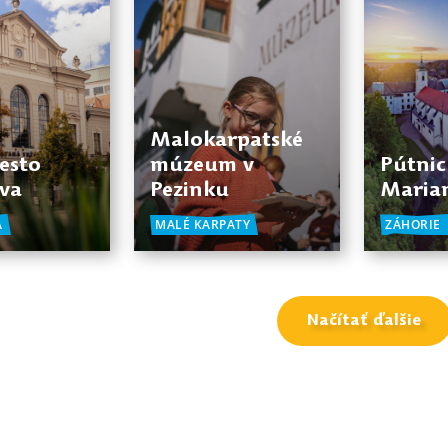
Malokarpatské
esto
múzeum v
Pútnic
ava
Pezinku
Maria
A
MALÉ KARPATY
ZÁHORIE
Načítať ďalšie