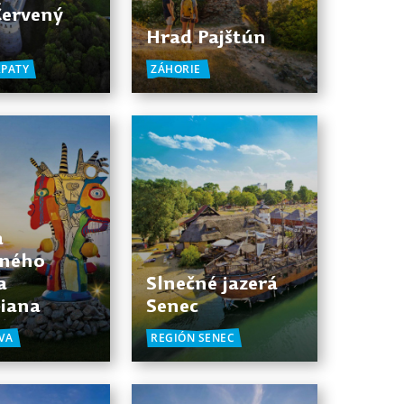
Červený
ň
Hrad Pajštún
RPATY
ZÁHORIE
a
ného
a
Slnečné jazerá
iana
Senec
VA
REGIÓN SENEC