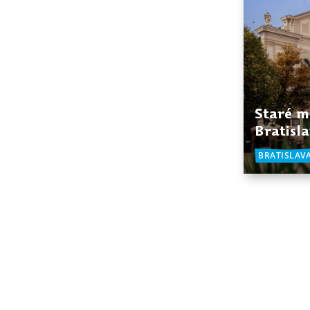
Staré m
Bratisl
BRATISLAV