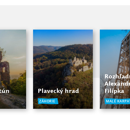
Rozhľad
Alexand
štún
Plavecký hrad
Filípka
ZÁHORIE
MALÉ KARPA