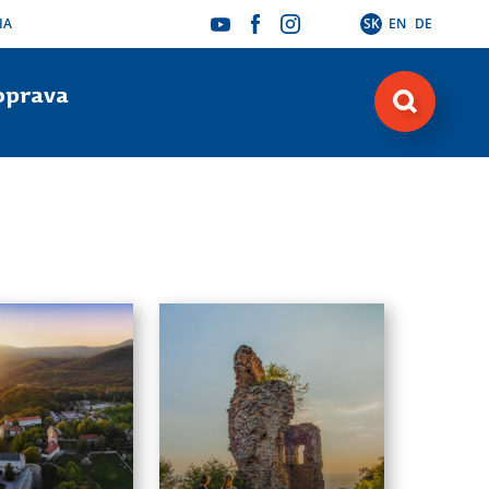
IA
SK
EN
DE
oprava