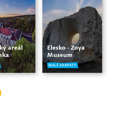
ký areál
Elesko - Zoya
nka
Museum
MALÉ KARPATY