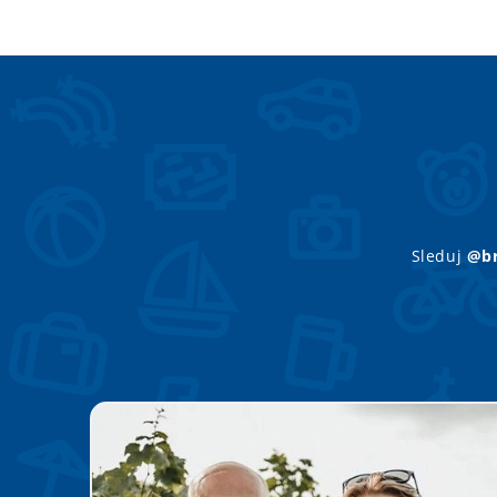
Sleduj
@br