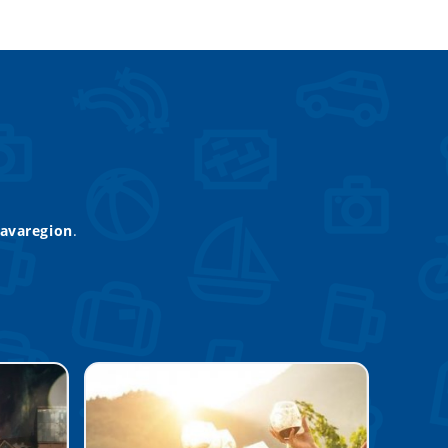
lavaregion
.