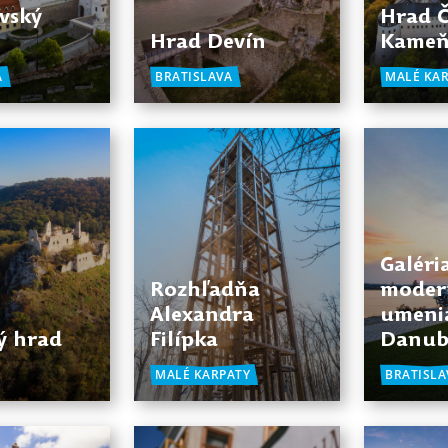
avský
Hrad 
Hrad Devín
Kame
A
BRATISLAVA
MALÉ KA
Galéri
Rozhľadňa
moder
Alexandra
umeni
ý hrad
Filípka
Danub
MALÉ KARPATY
BRATISLA