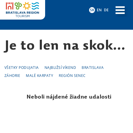
SK
EN
DE
Je to len na skok...
VŠETKY PODUJATIA
NAJBLIŽSÍ VÍKEND
BRATISLAVA
ZÁHORIE
MALÉ KARPATY
REGIÓN SENEC
Neboli nájdené žiadne udalosti