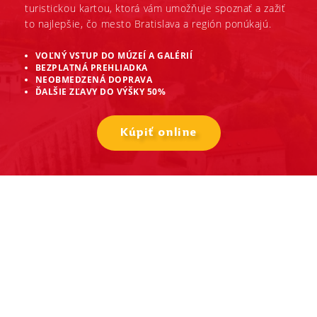
turistickou kartou, ktorá vám umožňuje spoznať a zažiť
to najlepšie, čo mesto Bratislava a región ponúkajú.
VOĽNÝ VSTUP DO MÚZEÍ A GALÉRIÍ
BEZPLATNÁ PREHLIADKA
NEOBMEDZENÁ DOPRAVA
ĎALŠIE ZĽAVY DO VÝŠKY 50%
Kúpiť online