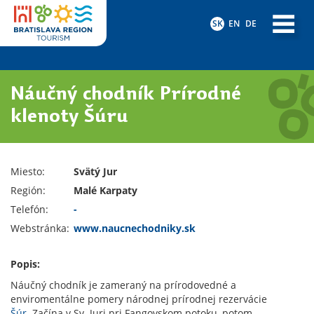
SK
EN
DE
Náučný chodník Prírodné
klenoty Šúru
Miesto:
Svätý Jur
Región:
Malé Karpaty
Telefón:
-
Webstránka:
www.naucnechodniky.sk
Popis:
Náučný chodník je zameraný na prírodovedné a
enviromentálne pomery národnej prírodnej rezervácie
Šúr
. Začína v Sv. Juri pri Fangovskom potoku, potom