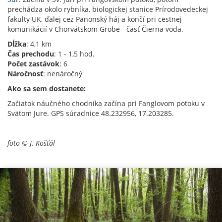
prechádza okolo rybníka, biologickej stanice Prírodovedeckej
fakulty UK, ďalej cez Panonský háj a končí pri cestnej
komunikácií v Chorvátskom Grobe - časť Čierna voda.
Dĺžka
: 4,1 km
Čas prechodu
: 1 - 1,5 hod.
Počet zastávok
: 6
Náročnosť
: nenáročný
Ako sa sem dostanete:
Začiatok náučného chodníka začína pri Fanglovom potoku v
Svätom Jure. GPS súradnice 48.232956, 17.203285.
foto © J. Košťál