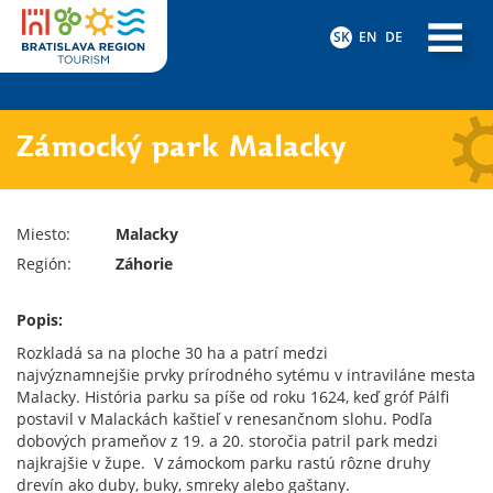
SK
EN
DE
Zámocký park Malacky
Miesto:
Malacky
Región:
Záhorie
Popis:
Rozkladá sa na ploche 30 ha a patrí medzi
najvýznamnejšie prvky prírodného sytému v intraviláne mesta
Malacky. História parku sa píše od roku 1624, keď gróf Pálfi
postavil v Malackách kaštieľ v renesančnom slohu. Podľa
dobových prameňov z 19. a 20. storočia patril park medzi
najkrajšie v župe. V zámockom parku rastú rôzne druhy
drevín ako duby, buky, smreky alebo gaštany.