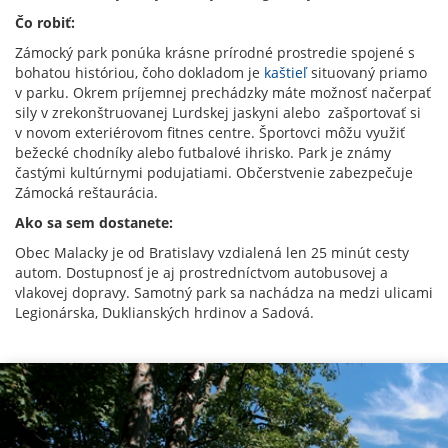
Čo robiť:
Zámocký park ponúka krásne prírodné prostredie spojené s
bohatou históriou, čoho dokladom je
kaštieľ
situovaný priamo
v parku. Okrem príjemnej prechádzky máte možnosť načerpať
sily v zrekonštruovanej Lurdskej jaskyni alebo zašportovať si
v novom exteriérovom fitnes centre. Športovci môžu využiť
bežecké chodníky alebo futbalové ihrisko. Park je známy
častými kultúrnymi podujatiami. Občerstvenie zabezpečuje
Zámocká reštaurácia.
Ako sa sem dostanete:
Obec Malacky je od Bratislavy vzdialená len 25 minút cesty
autom. Dostupnosť je aj prostredníctvom autobusovej a
vlakovej dopravy. Samotný park sa nachádza na medzi ulicami
Legionárska, Duklianských hrdinov a Sadová.