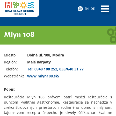
SK
EN
DE
Mlyn 108
Miesto:
Dolná ul. 108, Modra
Región:
Malé Karpaty
Telefón:
Tel: 0948 100 252, 033/640 31 77
Webstránka:
www.mlyn108.sk/
Popis:
Reštaurácia Mlyn 108 právom patrí medzi reštaurácie s
puncom kvalitnej gastronómie. Reštaurácia sa nachádza v
zrekonštruovaných priestoroch rodinného domu s mlynom,
tajomstvom receptu úspechu je skvelý šéfkuchár, kvalitné