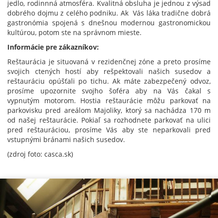
jedlo, rodinnná atmosféra. Kvalitná obsluha je jednou z výsad
dobrého dojmu z celého podniku. Ak Vás láka tradične dobrá
gastronómia spojená s dnešnou modernou gastronomickou
kultúrou, potom ste na správnom mieste.
Informácie pre zákazníkov:
Reštaurácia je situovaná v rezidenčnej zóne a preto prosíme
svojich ctených hostí aby rešpektovali našich susedov a
reštauráciu opúšťali po tichu. Ak máte zabezpečený odvoz,
prosíme upozornite svojho šoféra aby na Vás čakal s
vypnutým motorom. Hostia reštaurácie môžu parkovať na
parkovisku pred areálom Majoliky, ktorý sa nachádza 170 m
od našej reštaurácie. Pokiaľ sa rozhodnete parkovať na ulici
pred reštauráciou, prosíme Vás aby ste neparkovali pred
vstupnými bránami našich susedov.
(zdroj foto: casca.sk)