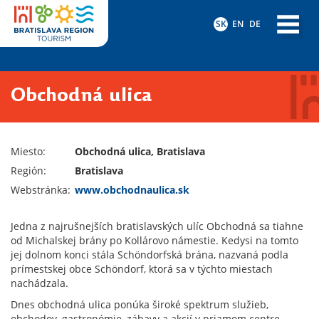
SK
EN
DE
Obchodná ulica
Miesto:
Obchodná ulica, Bratislava
Región:
Bratislava
Webstránka:
www.obchodnaulica.sk
Jedna z najrušnejších bratislavských ulíc Obchodná sa tiahne
od Michalskej brány po Kollárovo námestie. Kedysi na tomto
jej dolnom konci stála Schöndorfská brána, nazvaná podla
prímestskej obce Schöndorf, ktorá sa v týchto miestach
nachádzala.
Dnes obchodná ulica ponúka široké spektrum služieb,
obchodov, gastronómie, zábavy a akcií v priamom centre