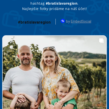
hashtag
#bratislavaregion
.
Najlepšie fotky pridáme na náš účet!