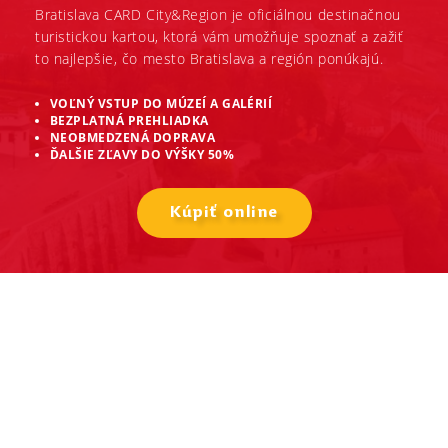
Bratislava CARD City&Region je oficiálnou destinačnou
turistickou kartou, ktorá vám umožňuje spoznať a zažiť
to najlepšie, čo mesto Bratislava a región ponúkajú.
VOĽNÝ VSTUP DO MÚZEÍ A GALÉRIÍ
BEZPLATNÁ PREHLIADKA
NEOBMEDZENÁ DOPRAVA
ĎALŠIE ZĽAVY DO VÝŠKY 50%
Kúpiť online