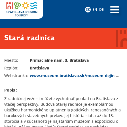
SK
EN
DE
Stará radnica
Miesto:
Primaciálne nám. 3, Bratislava
Región:
Bratislava
Webstránka:
www.muzeum.bratislava.sk/muzeum-dejin-mesta-stara-radnica/d-1589
Popis :
Z radničnej veže si môžete vychutnať pohľad na Bratislavu z
vtáčej perspektívy. Budova Starej radnice je exemplárnou
ukážkou harmonického uplatnenia gotických, renesančných a
barokových stavebných prvkov. Jej história siaha až do 13.
storočia a v súčasnosti je najstarším múzeom s expozíciou o
histórii nášho mesta. Vedľa Starej radnice sa nachádza