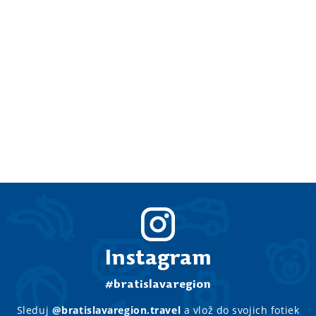
Instagram
#bratislavaregion
Sleduj
@bratislavaregion.travel
a vlož do svojich fotiek