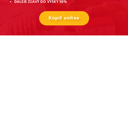
ĎALŠIE ZĽAVY DO VÝŠKY 50%
Kúpiť online