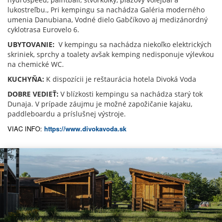
lukostreľbu., Pri kempingu sa nachádza Galéria moderného
umenia Danubiana, Vodné dielo Gabčíkovo aj medizánordný
cyklotrasa Eurovelo 6.
UBYTOVANIE:
V kempingu sa nachádza niekoľko elektrických
skriniek, sprchy a toalety avšak kemping nedisponuje výlevkou
na chemické WC.
KUCHYŇA:
K dispozícii je reštaurácia hotela Divoká Voda
DOBRE VEDIEŤ:
V blízkosti kempingu sa nachádza starý tok
Dunaja. V prípade záujmu je možné zapožičanie kajaku,
paddleboardu a príslušnej výstroje.
VIAC INFO:
https://www.divokavoda.sk