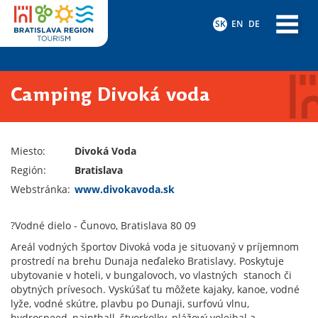
SK
EN
DE
Camping Divoká voda
Miesto:
Divoká Voda
Región:
Bratislava
Webstránka:
www.divokavoda.sk
?Vodné dielo - Čunovo, Bratislava 80 09
Areál vodných športov Divoká voda je situovaný v príjemnom
prostredí na brehu Dunaja neďaleko Bratislavy. Poskytuje
ubytovanie v hoteli, v bungalovoch, vo vlastných stanoch či
obytných prívesoch. Vyskúšať tu môžete kajaky, kanoe, vodné
lyže, vodné skútre, plavbu po Dunaji, surfovú vlnu,
hydrospeed, paintball, štvorkolky, plážový volejbal a