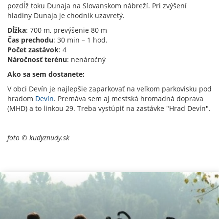
pozdĺž toku Dunaja na Slovanskom nábreží. Pri zvýšení
hladiny Dunaja je chodník uzavretý.
Dĺžka
: 700 m, prevýšenie 80 m
Čas prechodu
: 30 min – 1 hod.
Počet zastávok
: 4
Náročnosť terénu
: nenáročný
Ako sa sem dostanete:
V obci Devín je najlepšie zaparkovať na veľkom parkovisku pod
hradom
Devín
. Premáva sem aj mestská hromadná doprava
(MHD) a to linkou 29. Treba vystúpiť na zastávke "Hrad Devín".
foto © kudyznudy.sk