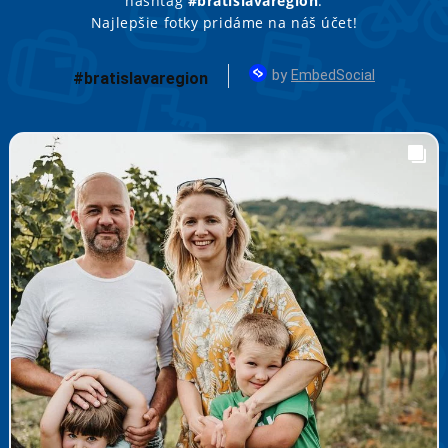
hashtag
#bratislavaregion
.
Najlepšie fotky pridáme na náš účet!