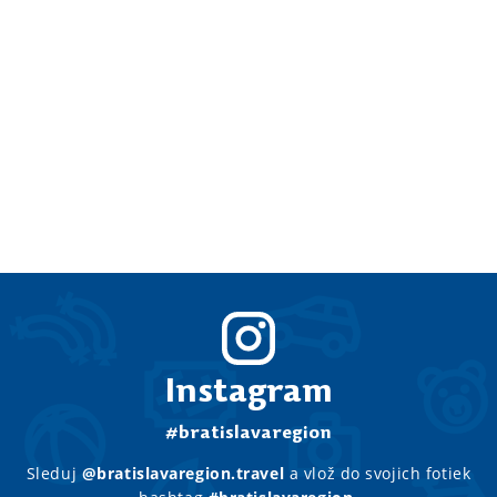
Instagram
#bratislavaregion
Sleduj
@bratislavaregion.travel
a vlož do svojich fotiek