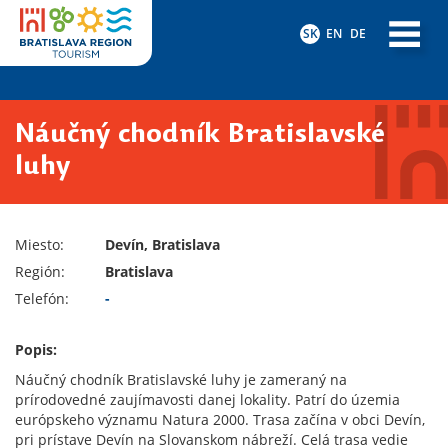
SK
EN
DE
Náučný chodník Bratislavské
luhy
Miesto:
Devín, Bratislava
Región:
Bratislava
Telefón:
-
Popis:
Náučný chodník Bratislavské luhy je zameraný na
prírodovedné zaujímavosti danej lokality. Patrí do územia
európskeho významu Natura 2000. Trasa z
ačína v obci Devín,
pri prístave Devín na Slovanskom nábreží. Celá trasa vedie