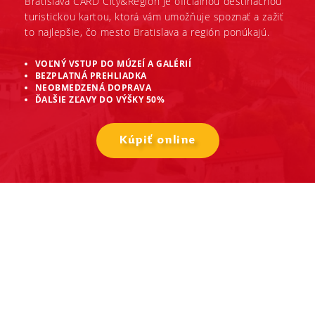
Bratislava CARD City&Region je oficiálnou destinačnou
turistickou kartou, ktorá vám umožňuje spoznať a zažiť
to najlepšie, čo mesto Bratislava a región ponúkajú.
VOĽNÝ VSTUP DO MÚZEÍ A GALÉRIÍ
BEZPLATNÁ PREHLIADKA
NEOBMEDZENÁ DOPRAVA
ĎALŠIE ZĽAVY DO VÝŠKY 50%
Kúpiť online